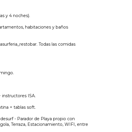
ías y 4 noches).
partamentos, habitaciones y baños
surferia_restobar. Todas las comidas
omingo.
 instructores ISA.
ntina + tablas soft.
bdesurf - Parador de Playa propio con
gola, Terraza, Estacionamiento, WIFI, entre