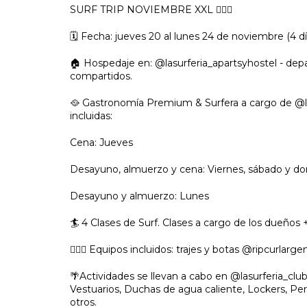
SURF TRIP NOVIEMBRE XXL 🏄🏼‍♂️
🗓️ Fecha: jueves 20 al lunes 24 de noviembre (4 d
🏠 Hospedaje en: @lasurferia_apartsyhostel - de
compartidos.
🥘 Gastronomía Premium & Surfera a cargo de @la
incluidas:
Cena: Jueves
Desayuno, almuerzo y cena: Viernes, sábado y d
Desayuno y almuerzo: Lunes
🏄 4 Clases de Surf. Clases a cargo de los dueños +
🏄🏻‍♀️ Equipos incluidos: trajes y botas @ripcurlarge
🌴Actividades se llevan a cabo en @lasurferia_clu
Vestuarios, Duchas de agua caliente, Lockers, Per
otros.