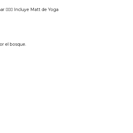
r 🤸🏼‍♀️ Incluye Matt de Yoga
or el bosque.