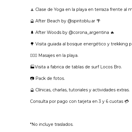
🧘 Clase de Yoga en la playa en terraza frente al ma
🔮 After Beach by @spiritoblu.ar 🌴
🌲 After Woods by @corona_argentina 🔥
🌳 Visita guiada al bosque energético y trekking p
💆🏻‍♀️ Masajes en la playa.
🏭Visita a fabrica de tablas de surf Locos Bro.
📷 Pack de fotos.
🔮 Clínicas, charlas, tutoriales y actividades extras.
Consulta por pago con tarjeta en 3 y 6 cuotas 💳
*No incluye traslados.